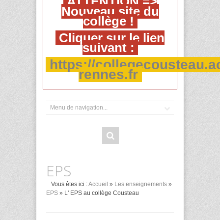
ATTENTION =>
Nouveau site du
collège !
Cliquer sur le lien
suivant :
https://collegecousteau.a
rennes.fr
EPS
Vous êtes ici :
Accueil
»
Les enseignements
»
EPS
» L' EPS au collège Cousteau