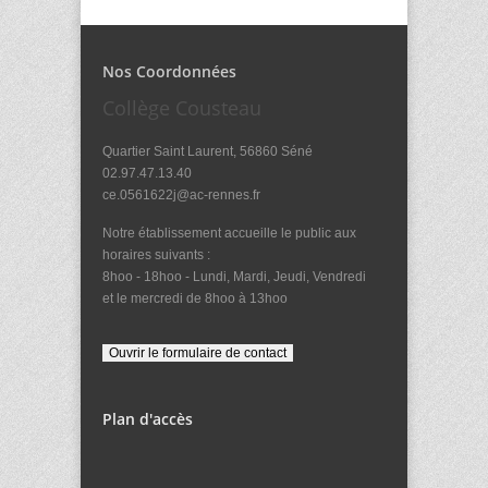
Nos Coordonnées
Collège Cousteau
Quartier Saint Laurent, 56860 Séné
02.97.47.13.40
ce.0561622j@ac-rennes.fr
Notre établissement accueille le public aux
horaires suivants :
8hoo - 18hoo - Lundi, Mardi, Jeudi, Vendredi
et le mercredi de 8hoo à 13hoo
Plan d'accès