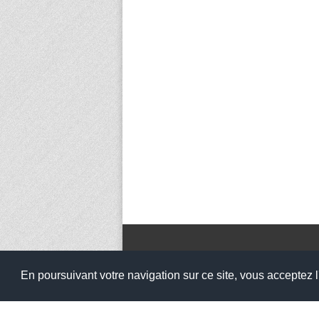
Nos Coordonnées
En poursuivant votre navigation sur ce site, vous acceptez l'
Collège Cousteau
Quartier Saint Laurent, 56860 Séné