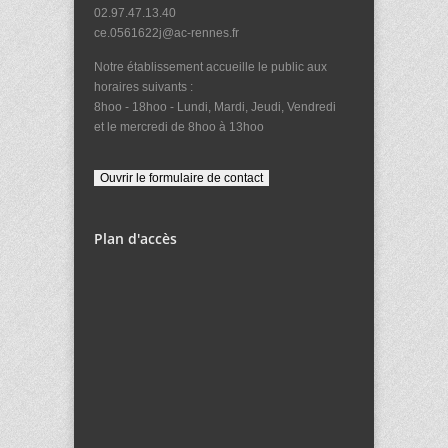
02.97.47.13.40
ce.0561622j@ac-rennes.fr
Notre établissement accueille le public aux
horaires suivants :
8hoo - 18hoo - Lundi, Mardi, Jeudi, Vendredi
et le mercredi de 8hoo à 13hoo
Plan d'accès