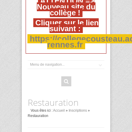
ATTENTION =>
Nouveau site du
collège !
Cliquer sur le lien
suivant :
https://collegecousteau.a
rennes.fr
Restauration
Vous êtes ici :
Accueil
»
Inscriptions
»
Restauration