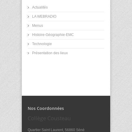
Actualités
LA WEBRADIO
Menus
Histoire-Géographie-EMC
Technologie
Présentation des lieux
Nos Coordonnées
Collège Cousteau
Quartier Saint Laurent, 56860 Séné