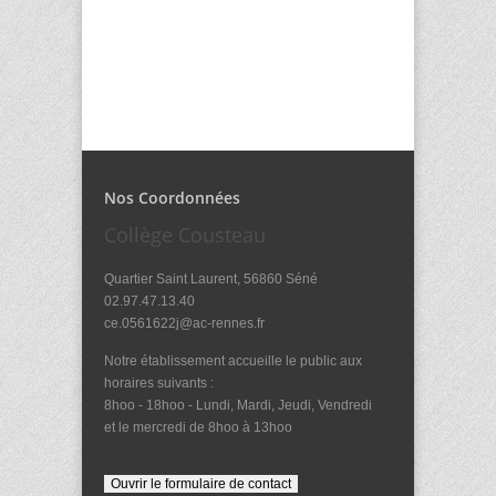
Nos Coordonnées
Collège Cousteau
Quartier Saint Laurent, 56860 Séné
02.97.47.13.40
ce.0561622j@ac-rennes.fr
Notre établissement accueille le public aux
horaires suivants :
8hoo - 18hoo - Lundi, Mardi, Jeudi, Vendredi
et le mercredi de 8hoo à 13hoo