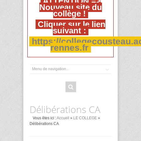
ATTENTION =>
Nouveau site du
collège !
Cliquer sur le lien
suivant :
https://collegecousteau.a
rennes.fr
Délibérations CA
Vous êtes ici :
Accueil
»
LE COLLEGE
»
Délibérations CA