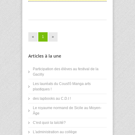
«
1
»
Articles à la une
Participation des élèves au festival de la
Gacilly
Les lauréats du Coust'ô Manga arts
plastiques !
des lapbooks au C.D.I !
Le royaume normand de Sicile au Moyen-
Âge
C'est quoi la laïcité?
L'administration au collège