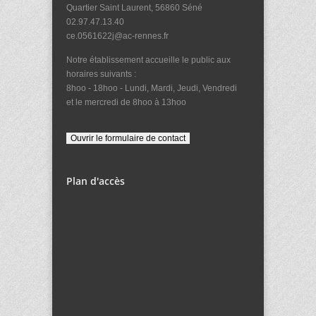
Quartier Saint Laurent, 56860 Séné
02.97.47.13.40
ce.0561622j@ac-rennes.fr
Notre établissement accueille le public aux
horaires suivants :
8hoo - 18hoo - Lundi, Mardi, Jeudi, Vendredi
et le mercredi de 8hoo à 13hoo
Plan d'accès