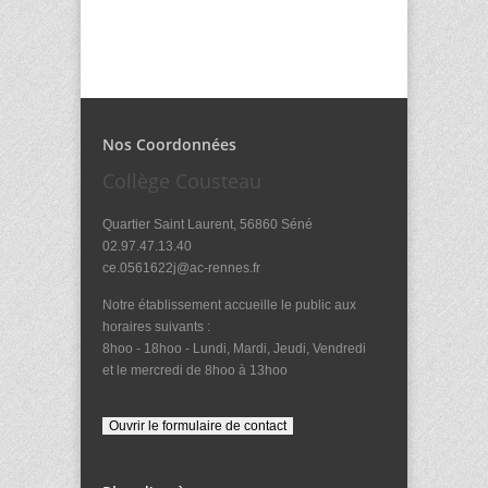
Nos Coordonnées
Collège Cousteau
Quartier Saint Laurent, 56860 Séné
02.97.47.13.40
ce.0561622j@ac-rennes.fr
Notre établissement accueille le public aux
horaires suivants :
8hoo - 18hoo - Lundi, Mardi, Jeudi, Vendredi
et le mercredi de 8hoo à 13hoo