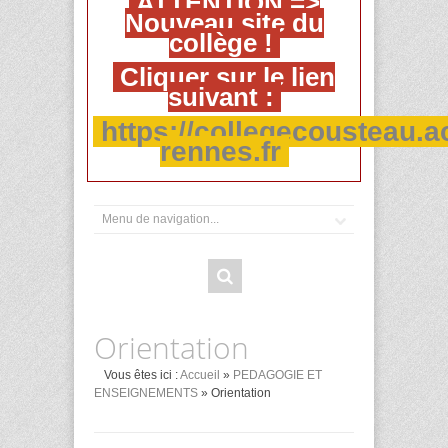
ATTENTION =>
Nouveau site du
collège !
Cliquer sur le lien
suivant :
https://collegecousteau.a
rennes.fr
Orientation
Vous êtes ici :
Accueil
»
PEDAGOGIE ET
ENSEIGNEMENTS
» Orientation