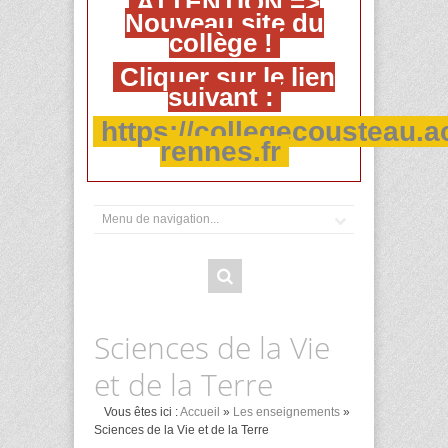
ATTENTION =>
Nouveau site du
collège !
Cliquer sur le lien
suivant :
https://collegecousteau.a
rennes.fr
Sciences de la Vie
et de la Terre
Vous êtes ici :
Accueil
»
Les enseignements
»
Sciences de la Vie et de la Terre