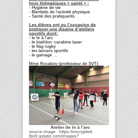
trois thématiques « santé » :
- Hygiène de vie
- Bienfaits de l’activité physique
- Santé des pratiquants
Les élèves ont eu l’occasion de
pratiquer une dizaine d’ateliers
sportifs dont:
- le tir à l’arc
- le biathlon: carabine laser
- le flag rugby
- les lancers sportifs
- le gainage …
Mme Rocaboy (professeur de SVT)
Atelier de tir à l’arc
source image : https://encrypted-
tbn0.gstatic.com/images?