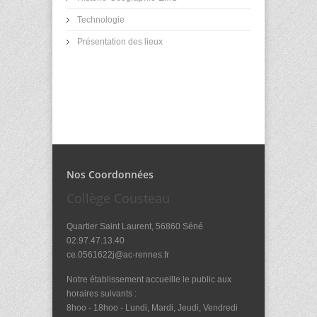
Technologie
Présentation des lieux
Nos Coordonnées
Collège Cousteau
Quartier Saint Laurent, 56860 Séné
02.97.47.13.40
ce.0561622j@ac-rennes.fr
Notre établissement accueille le public aux
horaires suivants :
8hoo - 18hoo - Lundi, Mardi, Jeudi, Vendredi