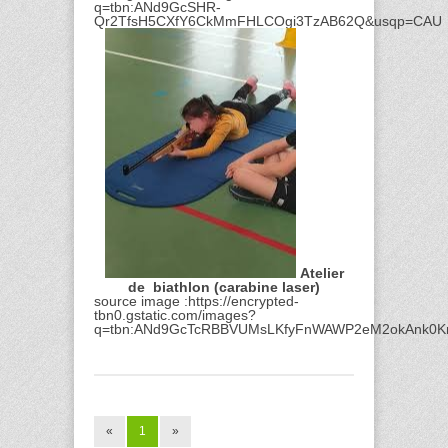
q=tbn:ANd9GcSHR-
Qr2TfsH5CXfY6CkMmFHLCOgi3TzAB62Q&usqp=CAU
Atelier
de biathlon (carabine laser)
source image :https://encrypted-
tbn0.gstatic.com/images?
q=tbn:ANd9GcTcRBBVUMsLKfyFnWAWP2eM2okAnk0K
«
1
»