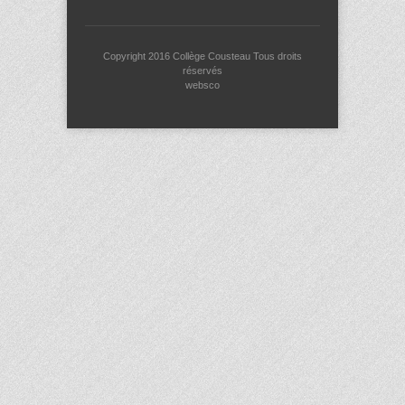
Copyright 2016
Collège Cousteau
Tous droits
réservés
websco