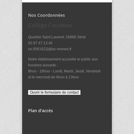
Nos Coordonnées
Collège Cousteau
Quartier Saint Laurent, 56860 Séné
02.97.47.13.40
ce.0561622j@ac-rennes.fr
Notre établissement accueille le public aux
horaires suivants :
8hoo - 18hoo - Lundi, Mardi, Jeudi, Vendredi
et le mercredi de 8hoo à 13hoo
Plan d'accès