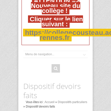
ATTENTION =>
Nouveau site du
collège !
Cliquer sur le lien
suivant :
https://collegecousteau.a
rennes.fr
Dispositif devoirs
faits
Vous êtes ici :
Accueil
»
Dispositifs particuliers
» Dispositif devoirs faits