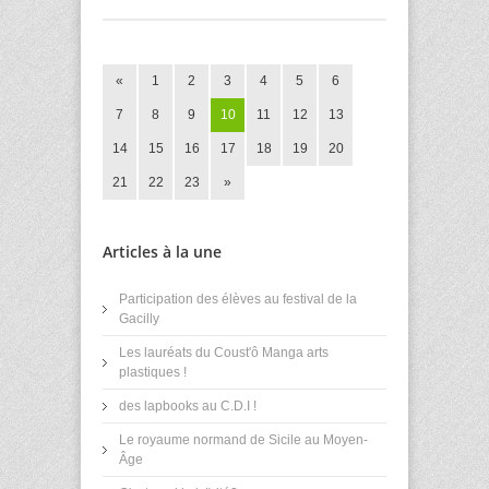
«
1
2
3
4
5
6
7
8
9
10
11
12
13
14
15
16
17
18
19
20
21
22
23
»
Articles à la une
Participation des élèves au festival de la
Gacilly
Les lauréats du Coust'ô Manga arts
plastiques !
des lapbooks au C.D.I !
Le royaume normand de Sicile au Moyen-
Âge