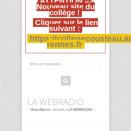
ATTENTION =>
Nouveau site du
collège !
Cliquer sur le lien
suivant :
https://collegecousteau.a
rennes.fr
LA WEBRADIO
Vous êtes ici :
Accueil
» LA WEBRADIO