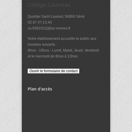
Collège Cousteau
Quartier Saint Laurent, 56860 Séné
02.97.47.13.40
ce.0561622j@ac-rennes.fr
Notre établissement accueille le public aux
horaires suivants :
8hoo - 18hoo - Lundi, Mardi, Jeudi, Vendredi
et le mercredi de 8hoo à 13hoo
Plan d'accès