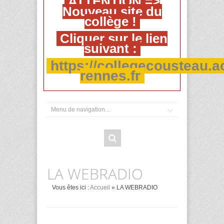
ATTENTION =>
Nouveau site du
collège !
Cliquer sur le lien
suivant :
https://collegecousteau.a
rennes.fr
LA WEBRADIO
Vous êtes ici :
Accueil
» LA WEBRADIO