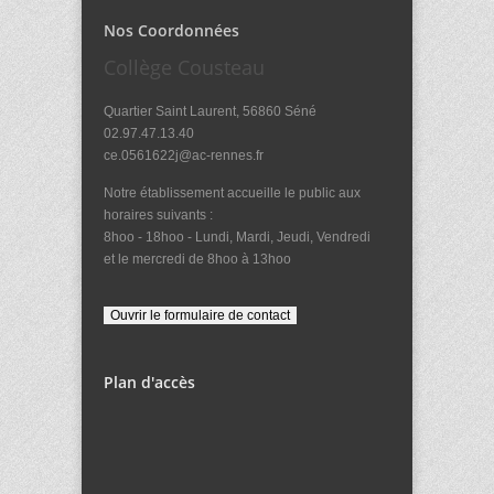
Nos Coordonnées
Collège Cousteau
Quartier Saint Laurent, 56860 Séné
02.97.47.13.40
ce.0561622j@ac-rennes.fr
Notre établissement accueille le public aux
horaires suivants :
8hoo - 18hoo - Lundi, Mardi, Jeudi, Vendredi
et le mercredi de 8hoo à 13hoo
Plan d'accès