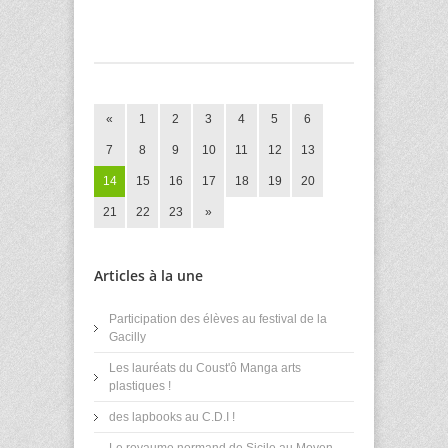
«
1
2
3
4
5
6
7
8
9
10
11
12
13
14
15
16
17
18
19
20
21
22
23
»
Articles à la une
Participation des élèves au festival de la
Gacilly
Les lauréats du Coust'ô Manga arts
plastiques !
des lapbooks au C.D.I !
Le royaume normand de Sicile au Moyen-