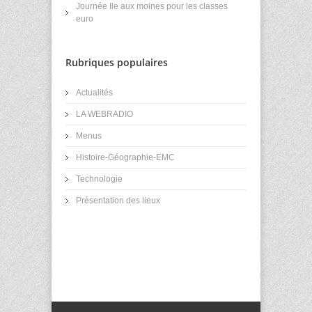
Journée Ile aux moines pour les classes
euro
Rubriques populaires
Actualités
LA WEBRADIO
Menus
Histoire-Géographie-EMC
Technologie
Présentation des lieux