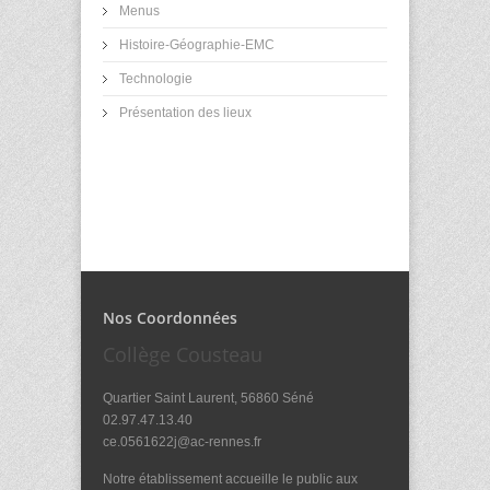
Menus
Histoire-Géographie-EMC
Technologie
Présentation des lieux
Nos Coordonnées
Collège Cousteau
Quartier Saint Laurent, 56860 Séné
02.97.47.13.40
ce.0561622j@ac-rennes.fr
Notre établissement accueille le public aux