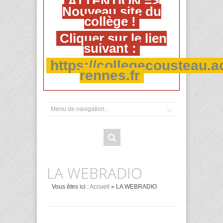
ATTENTION =>
Nouveau site du
collège !
Cliquer sur le lien
suivant :
https://collegecousteau.a
rennes.fr
LA WEBRADIO
Vous êtes ici :
Accueil
» LA WEBRADIO