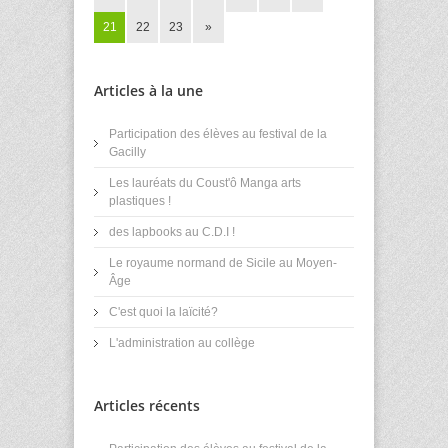
21
22
23
»
Articles à la une
Participation des élèves au festival de la
Gacilly
Les lauréats du Coust'ô Manga arts
plastiques !
des lapbooks au C.D.I !
Le royaume normand de Sicile au Moyen-
Âge
C'est quoi la laïcité?
L'administration au collège
Articles récents