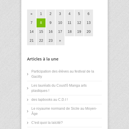
«
1
2
3
4
5
6
7
8
9
10
11
12
13
14
15
16
17
18
19
20
21
22
23
»
Articles à la une
Participation des élèves au festival de la
Gacilly
Les lauréats du Coust'ô Manga arts
plastiques !
des lapbooks au C.D.I !
Le royaume normand de Sicile au Moyen-
Âge
C'est quoi la laïcité?