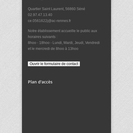
Quartier Saint Laurent, 56860 Séné
02.97.47.13.40
ce.0561622j@ac-rennes.fr
Notre établissement accueille le public aux
horaires suivants :
8hoo - 18hoo - Lundi, Mardi, Jeudi, Vendredi
et le mercredi de 8hoo à 13hoo
Plan d'accès