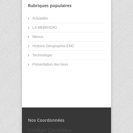
Rubriques populaires
Actualités
LA WEBRADIO
Menus
Histoire-Géographie-EMC
Technologie
Présentation des lieux
Nos Coordonnées
Collège Cousteau