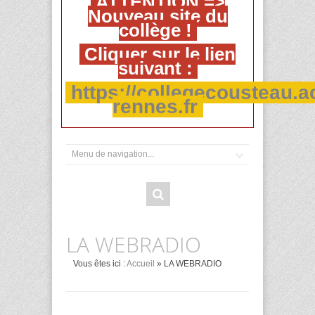
ATTENTION =>
Nouveau site du
collège !
Cliquer sur le lien
suivant :
https://collegecousteau.a
rennes.fr
LA WEBRADIO
Vous êtes ici :
Accueil
» LA WEBRADIO