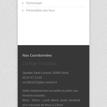
Technologie
Présentation des lieux
Nos Coordonnées
Collège Cousteau
Quartier Saint Laurent, 56860 Séné
02.97.47.13.40
ce.0561622j@ac-rennes.fr
Notre établissement accueille le public aux
horaires suivants :
8hoo - 18hoo - Lundi, Mardi, Jeudi, Vendredi
et le mercredi de 8hoo à 13hoo