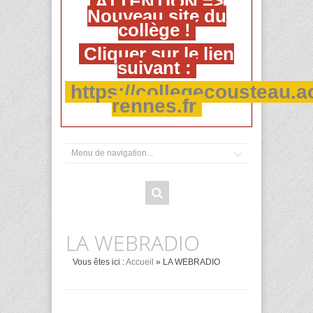
ATTENTION =>
Nouveau site du
collège !
Cliquer sur le lien
suivant :
https://collegecousteau.a
rennes.fr
LA WEBRADIO
Vous êtes ici :
Accueil
» LA WEBRADIO