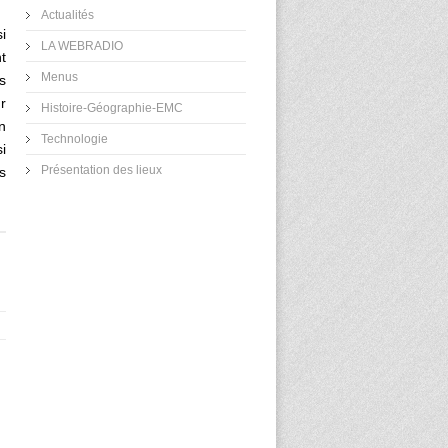
Actualités
i
LA WEBRADIO
t
Menus
s
r
Histoire-Géographie-EMC
n
Technologie
i
Présentation des lieux
s