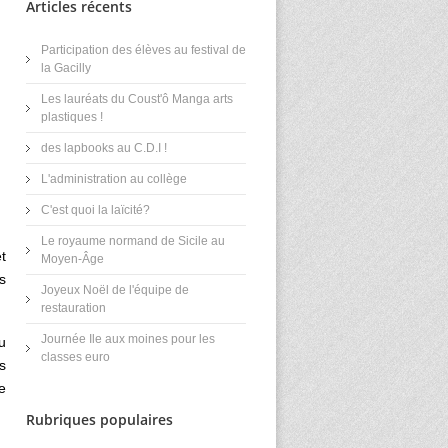
Articles récents
Participation des élèves au festival de
la Gacilly
Les lauréats du Coust'ô Manga arts
plastiques !
des lapbooks au C.D.I !
L'administration au collège
C'est quoi la laïcité?
Le royaume normand de Sicile au
t
Moyen-Âge
s
Joyeux Noël de l'équipe de
restauration
Journée Ile aux moines pour les
u
classes euro
s
e
Rubriques populaires