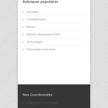
Rubriques populaires
Actualités
LA WEBRADIO
Menus
Histoire-Géographie-EMC
Technologie
Présentation des lieux
Nos Coordonnées
Collège Cousteau