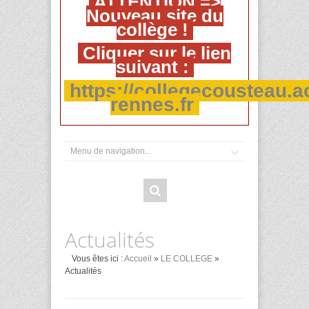
ATTENTION =>
Nouveau site du
collège !
Cliquer sur le lien
suivant :
https://collegecousteau.a
rennes.fr
Actualités
Vous êtes ici :
Accueil
»
LE COLLEGE
»
Actualités