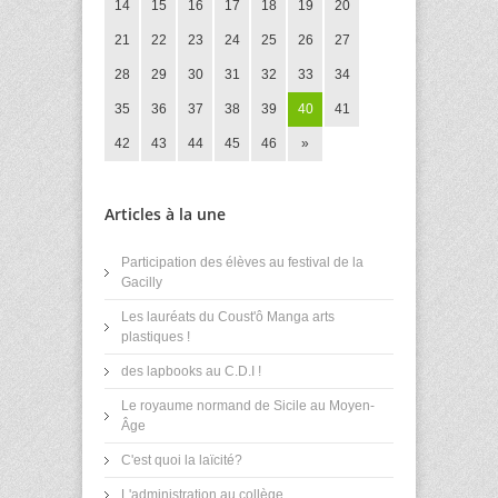
14
15
16
17
18
19
20
21
22
23
24
25
26
27
28
29
30
31
32
33
34
35
36
37
38
39
40
41
42
43
44
45
46
»
Articles à la une
Participation des élèves au festival de la
Gacilly
Les lauréats du Coust'ô Manga arts
plastiques !
des lapbooks au C.D.I !
Le royaume normand de Sicile au Moyen-
Âge
C'est quoi la laïcité?
L'administration au collège