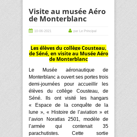
Visite au musée Aéro
de Monterblanc
10-06-2021
par Le Principal
Les élèves du collège Cousteau,
de Séné, en visite au Musée Aéro
de Monterblanc
Le Musée aéronautique de
Monterblanc a ouvert ses portes trois
demi-journées pour accueillir les
élèves du collège Cousteau, de
Séné. Ils ont visité les hangars
« Espace de la conquête de la
lune », « Histoire de l’aviation » et
l’avion Noratlas 2501, modèle de
l’armée qui contenait 35
parachutistes. Cette sortie