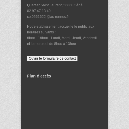
Quartier Saint Laurent, 56860 Séné
02.97.47.13.40
ce.0561622j@ac-rennes.fr
Notre établissement accueille le public aux
horaires suivants :
8hoo - 18hoo - Lundi, Mardi, Jeudi, Vendredi
et le mercredi de 8hoo à 13hoo
Plan d'accès