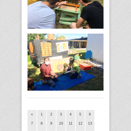
«
1
2
3
4
5
6
7
8
9
10
11
12
13