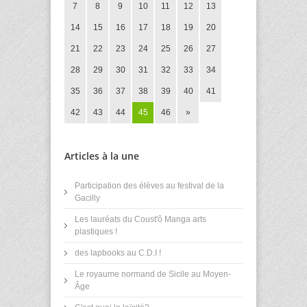
7
8
9
10
11
12
13
14
15
16
17
18
19
20
21
22
23
24
25
26
27
28
29
30
31
32
33
34
35
36
37
38
39
40
41
42
43
44
45
46
»
Articles à la une
Participation des élèves au festival de la
Gacilly
Les lauréats du Coust'ô Manga arts
plastiques !
des lapbooks au C.D.I !
Le royaume normand de Sicile au Moyen-
Âge