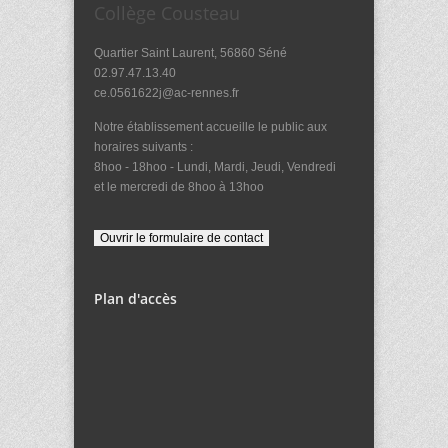
Collège Cousteau
Quartier Saint Laurent, 56860 Séné
02.97.47.13.40
ce.0561622j@ac-rennes.fr
Notre établissement accueille le public aux
horaires suivants :
8hoo - 18hoo - Lundi, Mardi, Jeudi, Vendredi
et le mercredi de 8hoo à 13hoo
Plan d'accès