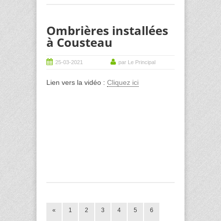
Ombrières installées
à Cousteau
25-03-2021
par Le Principal
Lien vers la vidéo :
Cliquez ici
«
1
2
3
4
5
6