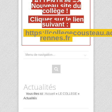
ATTENTION =>
Nouveau site du
collège !
Cliquer sur le lien
suivant :
https://collegecousteau.a
rennes.fr
Actualités
Vous êtes ici :
Accueil
»
LE COLLEGE
»
Actualités