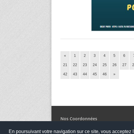
«
1
2
3
4
5
6
21
22
23
24
25
26
27
42
43
44
45
46
»
Nos Coordonnées
Collège Cousteau
En poursuivant votre navigation sur ce site, vous acceptez l'