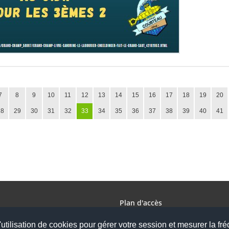
7
8
9
10
11
12
13
14
15
16
17
18
19
20
28
29
30
31
32
33
34
35
36
37
38
39
40
41
Plan d'accès
utilisation de cookies pour gérer votre session et mesurer la fré