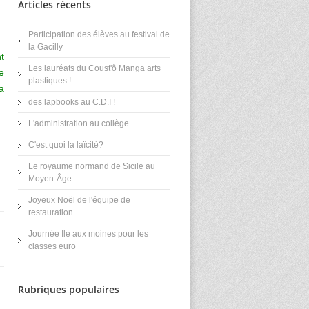
Articles récents
Participation des élèves au festival de
la Gacilly
t
Les lauréats du Coust'ô Manga arts
e
plastiques !
a
des lapbooks au C.D.I !
L'administration au collège
C'est quoi la laïcité?
Le royaume normand de Sicile au
Moyen-Âge
Joyeux Noël de l'équipe de
restauration
Journée Ile aux moines pour les
classes euro
Rubriques populaires