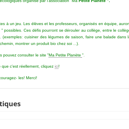
 écologiques organisé par l'association "Ma
Petite Planète ".
rites à un jeu. Les élèves et les professeurs, organisés en équipe, auron
s " possibles. Ces défis pourront se dérouler au collège, entre le collèg
... (exemples: cuisiner des légumes de saison, faire une balade dans l
hemin, montrer un produit bio chez soi ...).
s pouvez consulter le site "
Ma Petite Planète
".
e que c'est réellement, cliquez
ici
!
couragez- les! Merci!
tiques