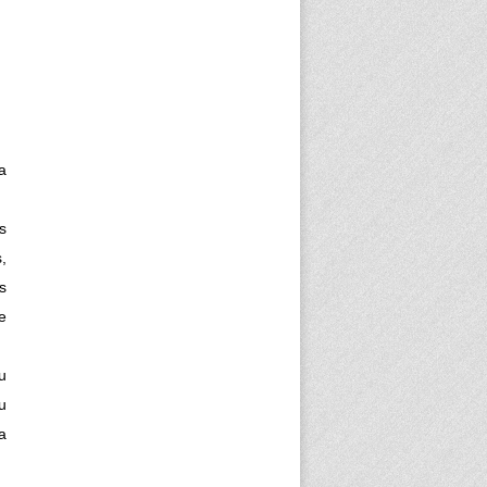
a
s
,
s
e
u
u
a