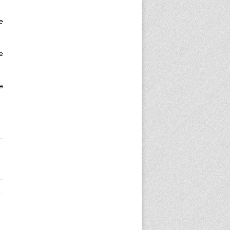
e
e
e