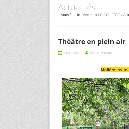
Actualités
Vous êtes ici :
Accueil
»
LE COLLEGE
» Act
Théâtre en plein air
23-09-2021
par Le Principal
Molière invite 