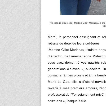
Au collège Cousteau, Martine Gillet-Morineau a été 
ét
Mardi, le personnel enseignant et adm
retraite de deux de leurs collègues.
Martine Gillet-Morineau, titulaire de
d’Arradon, de Lanester et de Malestro
vous avez démontré vos qualités rel
générations d’élèves »,
a déclaré Tug
consacrer à mes projets et à ma famill
Marie Le Gac, elle, a d’abord travail
revenir à mes premiers amours, l’ang
professorat de l?’enseignement privé)
seize ans »
, indique-t-elle.