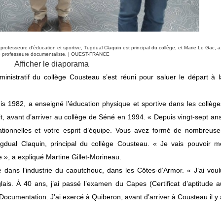
professeure d’éducation et sportive, Tugdual Claquin est principal du collège, et Marie Le Gac, a
é professeure documentaliste. |
OUEST-FRANCE
Afficher le diaporama
inistratif du collège Cousteau s’est réuni pour saluer le départ à l
puis 1982, a enseigné l’éducation physique et sportive dans les collège
it, avant d’arriver au collège de Séné en 1994.
« Depuis vingt-sept ans
ationnelles et votre esprit d’équipe. Vous avez formé de nombreuse
dual Claquin, principal du collège Cousteau.
« Je vais pouvoir m
e »,
a expliqué Martine Gillet-Morineau.
lé dans l’industrie du caoutchouc, dans les Côtes-d’Armor.
« J’ai voul
lais. À 40 ans, j’ai passé l’examen du Capes
(Certificat d’aptitude a
Documentation. J’ai exercé à Quiberon, avant d’arriver à Cousteau il y 