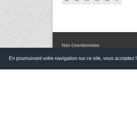
Nos Coordonnées
Collège Cousteau
En poursuivant votre navigation sur ce site, vous acceptez l'
Quartier Saint Laurent, 56860 Séné
02.97.47.13.40
ce.0561622j@ac-rennes.fr
Notre établissement accueille le public aux ho
8hoo - 18hoo - Lundi, Mardi, Jeudi, Vendredi
et le mercredi de 8hoo à 13hoo