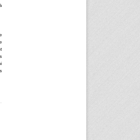
à
e
e
t
s
i
s