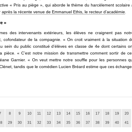
active « Pris au piège », qui aborde le thème du harcèlement scolaire 
r
après la récente venue de Emmanuel Ethis, le recteur d’académie
.
re »
es des intervenants extérieurs, les élèves ne craignent pas notr
, cofondateur de la compagnie. « On croit vraiment à la situation d
u sein du public constitué d’élèves en classe de 4e dont certains on
a pièce. « C’est notre mission de transmettre comment sortir de ce
Léane Garnier. « On veut mettre notre souffle pour les personnes qu
i Clénet, tandis que le comédien Lucien Bréard estime que ces échange
7
8
9
10
11
12
13
14
15
16
17
18
19
20
28
29
30
31
32
33
34
35
36
37
38
39
40
41