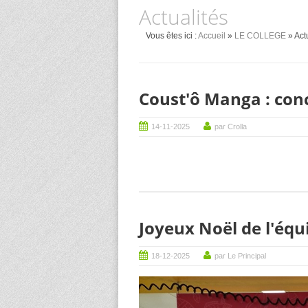
Actualités
Vous êtes ici :
Accueil
»
LE COLLEGE
» Act
Coust'ô Manga : conc
14-11-2025
par Crolla
Joyeux Noël de l'équ
18-12-2025
par Le Principal