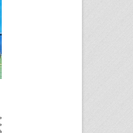
e
e
à