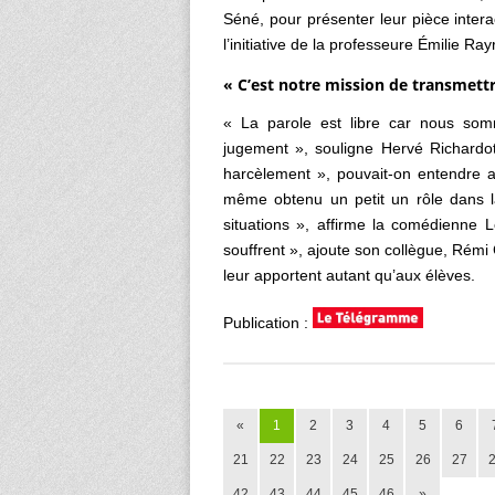
Séné, pour présenter leur pièce inter
l’initiative de la professeure Émilie Ray
« C’est notre mission de transmett
« La parole est libre car nous somm
jugement », souligne Hervé Richardot
harcèlement », pouvait-on entendre a
même obtenu un petit un rôle dans l
situations », affirme la comédienne 
souffrent », ajoute son collègue, Rém
leur apportent autant qu’aux élèves.
Publication :
«
1
2
3
4
5
6
21
22
23
24
25
26
27
42
43
44
45
46
»