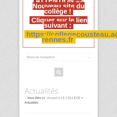
ATTENTION =>
Nouveau site du
collège !
Cliquer sur le lien
suivant :
https://collegecousteau.a
rennes.fr
Actualités
Vous êtes ici :
Accueil
»
LE COLLEGE
»
Actualités