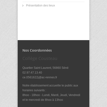
Présentation des lieux
Nos Coordonnées
Collège Cousteau
Quartier Saint Laurent, 56860 Séné
02.97.47.13.40
ce.0561622j@ac-rennes.fr
Notre établissement accueille le public aux
horaires suivants :
8hoo - 18hoo - Lundi, Mardi, Jeudi, Vendredi
et le mercredi de 8hoo à 13hoo