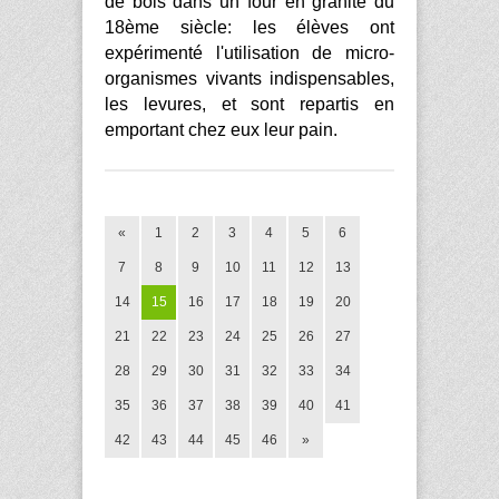
de bois dans un four en granite du
18ème siècle: les élèves ont
expérimenté l'utilisation de micro-
organismes vivants indispensables,
les levures, et sont repartis en
emportant chez eux leur pain.
«
1
2
3
4
5
6
7
8
9
10
11
12
13
14
15
16
17
18
19
20
21
22
23
24
25
26
27
28
29
30
31
32
33
34
35
36
37
38
39
40
41
42
43
44
45
46
»