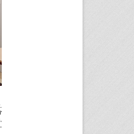
.
'
,
-