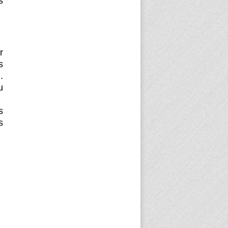
s
r
s
.
u
s
s