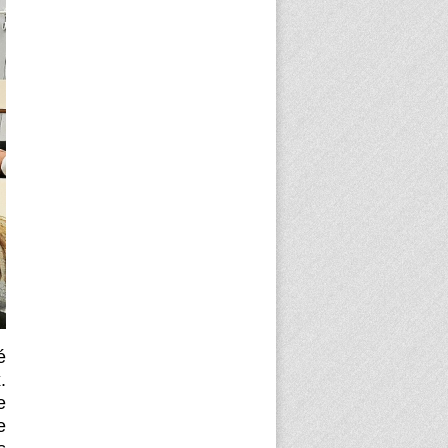
é
.
e
e