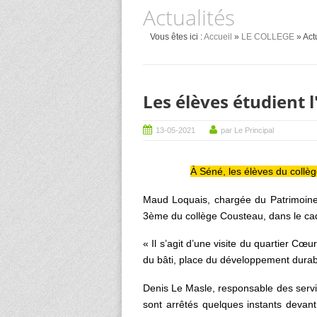
Actualités
Vous êtes ici :
Accueil
»
LE COLLEGE
» Act
Les élèves étudient
13-05-2021
par Le Principal
À Séné, les élèves du coll
Maud Loquais, chargée du Patrimoine 
3ème du collège Cousteau, dans le ca
« Il s’agit d’une visite du quartier Cœ
du bâti, place du développement durable,
Denis Le Masle, responsable des servi
sont arrêtés quelques instants devant