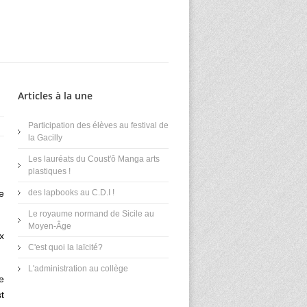
Articles à la une
Participation des élèves au festival de
la Gacilly
Les lauréats du Coust'ô Manga arts
plastiques !
e
des lapbooks au C.D.I !
Le royaume normand de Sicile au
Moyen-Âge
x
C'est quoi la laïcité?
L'administration au collège
e
t