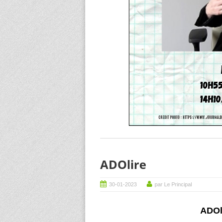
ADOlire
30-01-2023
par Le Principal
ADOl