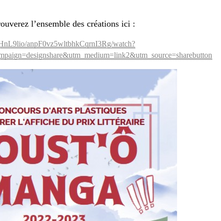
ouverez l’ensemble des créations ici :
HnL9lio/anpF0vz5wltbhkCqrnI3Rg/watch?
aign=designshare&utm_medium=link2&utm_source=sharebutton