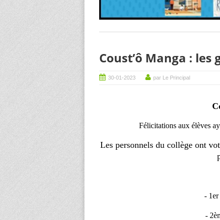
Coust’ô Manga : les
30-01-2023
par Le Principal
Co
Félicitations aux élèves a
Les personnels du collège ont voté
- 1
er
- 2
è