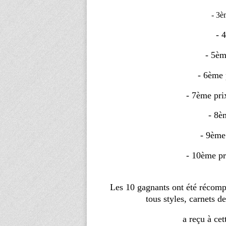
- 3
è
- 
- 5è
- 6ème
- 7ème pr
- 8è
- 9ème
- 10ème p
Les 10 gagnants ont été récompe
tous styles, carnets d
a reçu à ce