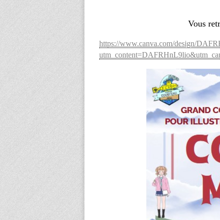
Vous retr
https://www.canva.com/design/DAFR
utm_content=DAFRHnL9lio&utm_camp