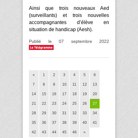
Ainsi que trois nouveaux Aed
(surveillants) et trois nouvelles
accompagnantes d’élève en
situation de handicap (Aesh).
Publié le 07 septembre 2022
«
1
2
3
4
5
6
7
8
9
10
11
12
13
14
15
16
17
18
19
20
21
22
23
24
25
26
27
28
29
30
31
32
33
34
35
36
37
38
39
40
41
42
43
44
45
46
»