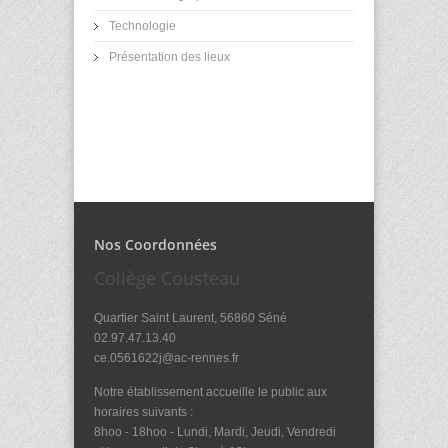
Technologie
Présentation des lieux
Nos Coordonnées
Collège Cousteau
Quartier Saint Laurent, 56860 Séné
02.97.47.13.40
ce.0561622j@ac-rennes.fr
Notre établissement accueille le public aux
horaires suivants :
8hoo - 18hoo - Lundi, Mardi, Jeudi, Vendredi