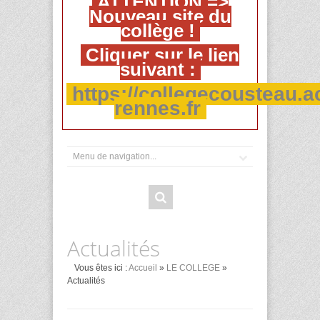
ATTENTION =>
Nouveau site du
collège !
Cliquer sur le lien
suivant :
https://collegecousteau.a
rennes.fr
Actualités
Vous êtes ici :
Accueil
»
LE COLLEGE
»
Actualités