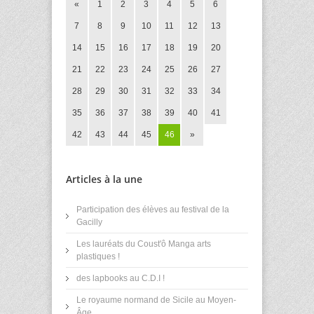
«
1
2
3
4
5
6
7
8
9
10
11
12
13
14
15
16
17
18
19
20
21
22
23
24
25
26
27
28
29
30
31
32
33
34
35
36
37
38
39
40
41
42
43
44
45
46
»
Articles à la une
Participation des élèves au festival de la
Gacilly
Les lauréats du Coust'ô Manga arts
plastiques !
des lapbooks au C.D.I !
Le royaume normand de Sicile au Moyen-
Âge