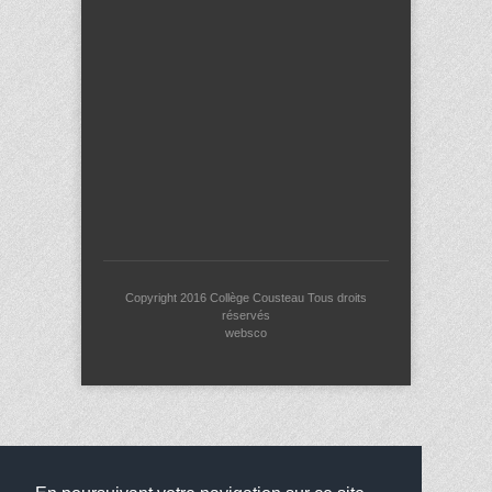
Copyright 2016
Collège Cousteau
Tous droits
réservés
websco