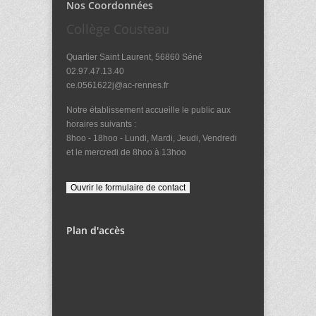
Nos Coordonnées
Collège Cousteau
Quartier Saint Laurent, 56860 Séné
02.97.47.13.40
ce.0561622j@ac-rennes.fr
Notre établissement accueille le public aux
horaires suivants :
8hoo - 18hoo - Lundi, Mardi, Jeudi, Vendredi
et le mercredi de 8hoo à 13hoo
Plan d'accès