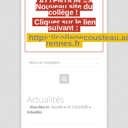
ATTENTION =>
Nouveau site du
collège !
Cliquer sur le lien
suivant :
https://collegecousteau.a
rennes.fr
Actualités
Vous êtes ici :
Accueil
»
LE COLLEGE
»
Actualités